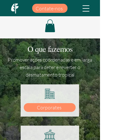
Contate-nos
O que fazemos
Promover ações coordenadas e em larga
escala para deter e reverter o
desmatamento tropical
Corporates