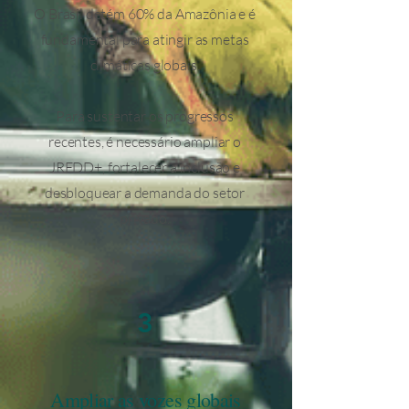
O Brasil detém 60% da Amazônia e é
fundamental para atingir as metas
climáticas globais.
Para sustentar os progressos
recentes, é necessário ampliar o
JREDD+, fortalecer a inclusão e
desbloquear a demanda do setor
privado.
3
Ampliar as vozes globais