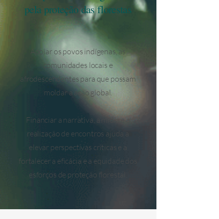
pela proteção das florestas
Apoiar os povos indígenas, as
comunidades locais e
afrodescendentes para que possam
moldar a ação global.
Financiar a narrativa, a mídia e a
realização de encontros ajuda a
elevar perspectivas críticas e a
fortalecer a eficácia e a equidade dos
esforços de proteção florestal.