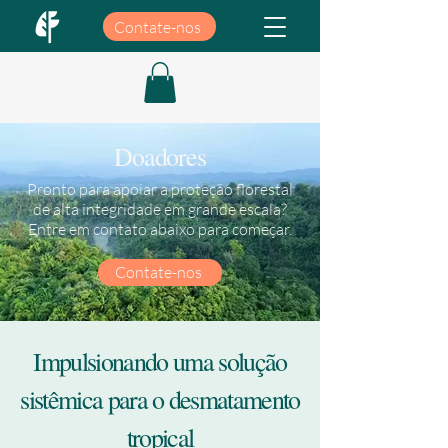
Contate-nos
Doadores
Pronto para apoiar a proteção florestal
de alta integridade em grande escala?
Entre em contato abaixo para começar.
Contate-nos
Impulsionando uma solução
sistêmica para o desmatamento
tropical