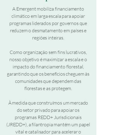
A Emergent mobiliza financiamento
climático em larga escala para apoiar
programas liderados por governos que
reduzem o desmatamento em países e
regiões inteiras.
Como organização sem fins lucrativos,
nosso objetivo é maximizar a escala e o
impacto do financiamento florestal,
garantindo que os benefícios cheguem às
comunidades que dependem das
florestas e as protegem.
À medida que construímos um mercado
do setor privado para apoiar os
programas REDD+ Jurisdicionais
(JREDD+), a filantropia mantém um papel
vital e catalisador para acelerar o