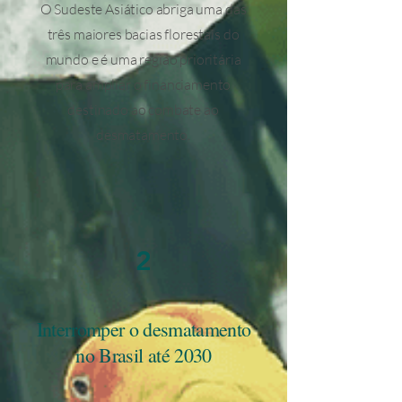
O Sudeste Asiático abriga uma das
três maiores bacias florestais do
mundo e é uma região prioritária
para ampliar o financiamento
destinado ao combate ao
desmatamento.
2
Interromper o desmatamento
no Brasil até 2030