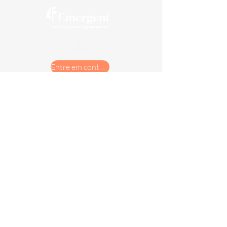
Entre em contato com nossa equipe
Privacy Policy
Cookies Policy
AB1305
A Emergent opera com os mais altos padrões
de ética e comunicação aberta e honesta.
Reporte sua preocupação através de nossa
linha direta confidencial e independente para