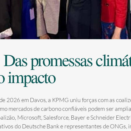
 Das promessas climát
ao impacto
e 2026 em Davos, a KPMG uniu forças com as coaliz
omo mercados de carbono confiáveis podem ser amplia
lizão, Microsoft, Salesforce, Bayer e Schneider Elect
ativos do Deutsche Bank e representantes de ONGs, i