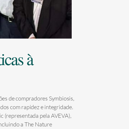
icas à
ões de compradores Symbiosis,
dos com rapidez e integridade.
ric (representada pela AVEVA),
ncluindo a The Nature