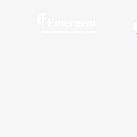
Mantenha-se
atualizado
Notícias e atualizações
s
Eventos
tais
Inscreva-se
Siga-nos no LinkedIn