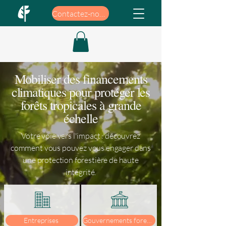
Contactez-nous
Mobiliser des financements
climatiques pour protéger les
forêts tropicales à grande
échelle
Votre voie vers l'impact : découvrez
comment vous pouvez vous engager dans
une protection forestière de haute
intégrité.
Entreprises
Gouvernements forestiers