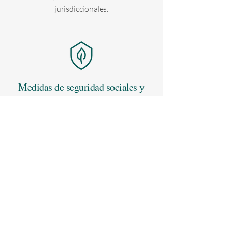
jurisdiccionales.
Medidas de seguridad sociales y
ambientales
Todos los programas deben cumplir con
estrictas salvaguardias sociales y
ambientales y respetar los derechos de
propiedad intelectual, comunidades
locales y organizaciones sin fines de lucro.
Los créditos se emiten bajo estándares de
alta integridad, como
ART TREES
y el
FCPF
del Banco Mundial, que exigen
participación, transparencia y reparto