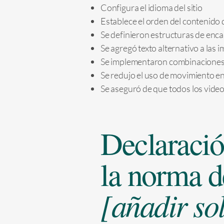
Configura el idioma del sitio
Establece el orden del contenido de
Se definieron estructuras de encab
Se agregó texto alternativo a las 
Se implementaron combinaciones d
Se redujo el uso de movimiento en e
Se aseguró de que todos los videos
Declaració
la norma d
[añadir so