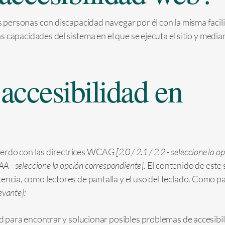
as personas con discapacidad navegar por él con la misma fac
las capacidades del sistema en el que se ejecuta el sitio y medi
 accesibilidad en
uerdo con las directrices WCAG
[2.0 / 2.1 / 2.2 - seleccione la 
AA - seleccione la opción correspondiente].
El contenido de este 
tencia, como lectores de pantalla y el uso del teclado. Como p
evante]:
dad para encontrar y solucionar posibles problemas de accesibil