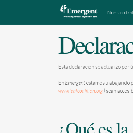
Nuestro tra
Declarac
Esta declaración se actualizó por ú
En
Emergent
estamos trabajando p
www.leafcoalition.org
)
sean accesib
¿Qué es la