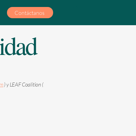
Contáctanos
lidad
om
) y LEAF Coalition (