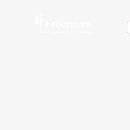
ión
Manténgase
informado
Noticias
s
Eventos
tales
Suscribir